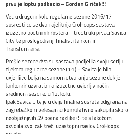
prvu je loptu podbacio – Gordan Giriček!!!
Već u drugom kolu regularne sezone 2016/17
susresti će se dva najelitnija CroHoops sastava,
izuzetno poetninih rostera – trostruki prvaci Savica
City te prošlogodišnji finalisti Jankomir
Transformersi.
Prošle sezone dva su sastava podijelila svoju seriju
tijekom regularne sezone (1:1) – Savica je bila
uvjerljivo bolja na samom otvaranju sezone dok je
Jankomir uzvratio na izuzetno uvjerljiv način
sredinom sezone, u 12. kolu.
Ipak Savica City je u dvije finalna susreta odigrana na
zagrebačkom Velesajmu kumulativno sakupila skoro
neobjašnjivih 59 poena razlike (!) te s lakoćom
osvojila svoj čak treći uzastopni naslov CroHoops