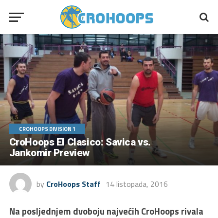
CROHOOPS DIVISION 1
CroHoops El Clasico: Savica vs.
Jankomir Preview
by
CroHoops Staff
14 listopada, 2016
Na posljednjem dvoboju najvećih CroHoops rivala