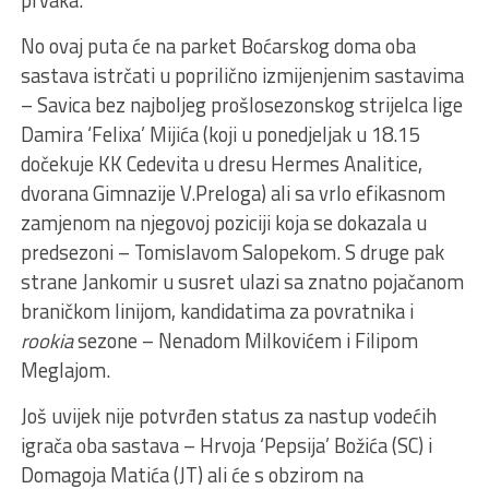
prvaka.
No ovaj puta će na parket Boćarskog doma oba
sastava istrčati u poprilično izmijenjenim sastavima
– Savica bez najboljeg prošlosezonskog strijelca lige
Damira ‘Felixa’ Mijića (koji u ponedjeljak u 18.15
dočekuje KK Cedevita u dresu Hermes Analitice,
dvorana Gimnazije V.Preloga) ali sa vrlo efikasnom
zamjenom na njegovoj poziciji koja se dokazala u
predsezoni – Tomislavom Salopekom. S druge pak
strane Jankomir u susret ulazi sa znatno pojačanom
braničkom linijom, kandidatima za povratnika i
rookia
sezone – Nenadom Milkovićem i Filipom
Meglajom.
Još uvijek nije potvrđen status za nastup vodećih
igrača oba sastava – Hrvoja ‘Pepsija’ Božića (SC) i
Domagoja Matića (JT) ali će s obzirom na