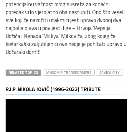
potencijalnu važnost ovog susreta za konačni
poredak vrlo vjerojatno oba nastupiti. Ono što veseli
sve koji će nazočiti utakmici jest upravo dvoboj dva
najbolja playa u povijesti lige – Hrvoja ‘Pepsija’
Božića i Nenada ‘Milkya’ Milkovića, zbog kojeg će
košarkaški zaljubljenici ove nedjelje pohitati upravo u
Boćarski dom!!!
RELATED TOPICS
JANKOMIR TRANSFORMERS
SAVICA CITY
R.I.P. NIKOLA JOVIĆ (1996-2022) TRIBUTE